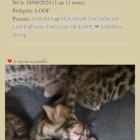
Né le 19/08/2024 (1 an 11 mois)
Pédigrée: LOOF
Parents:
SAKIMA
et
SUA SIAM TAGADA OF
LOVE
(
Portée TAGADA OF LOVE ❤ SAKIMA
2024
)
A rejoint sa famille