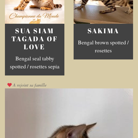
SUA SIAM
SAKIMA
TAGADA OF
Bengal brown spotted /
LOVE
rosettes
Bengal seal tabby
spotted / rosettes sepia
A rejoint sa famille