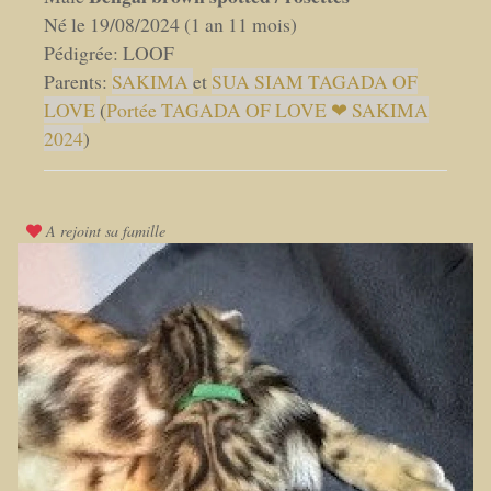
Né le 19/08/2024 (1 an 11 mois)
Pédigrée: LOOF
Parents:
SAKIMA
et
SUA SIAM TAGADA OF
LOVE
(
Portée TAGADA OF LOVE ❤ SAKIMA
2024
)
A rejoint sa famille