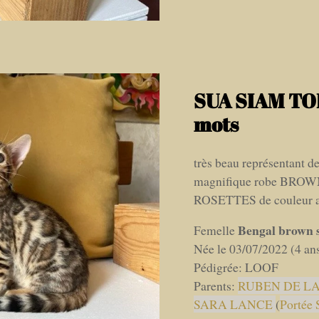
SUA SIAM TO
mots
très beau représentant de
magnifique robe BR
ROSETTES de couleur ave
Bengal brown s
Femelle
Née le 03/07/2022 (4 an
Pédigrée: LOOF
Parents:
RUBEN DE LA
SARA LANCE
(
Portée