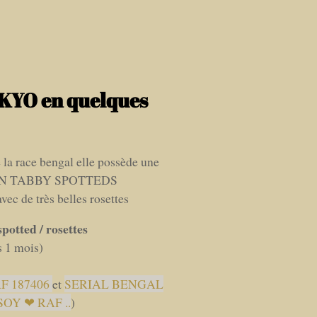
KYO en quelques
 la race bengal elle possède une
OWN TABBY SPOTTEDS
c de très belles rosettes
potted / rosettes
s 1 mois)
F 187406
et
SERIAL BENGAL
 SOY ❤ RAF ..
)