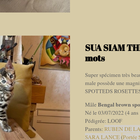
SUA SIAM THE
mots
Super spécimen très beau
male possède une mag
SPOTTEDS ROSETTE
Bengal brown spot
Mâle
Né le 03/07/2022 (4 ans
Pédigrée: LOOF
Parents:
RUBEN DE LA
SARA LANCE
(
Portée