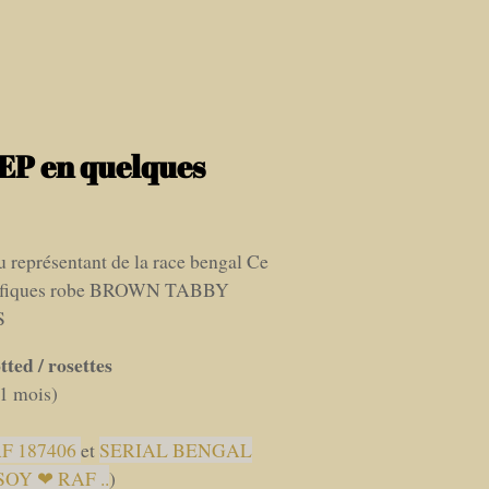
P en quelques
 représentant de la race bengal Ce
nifiques robe BROWN TABBY
S
ted / rosettes
 1 mois)
F 187406
et
SERIAL BENGAL
 SOY ❤ RAF ..
)