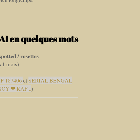
I en quelques mots
potted / rosettes
s 1 mois)
F 187406
et
SERIAL BENGAL
 SOY ❤ RAF ..
)