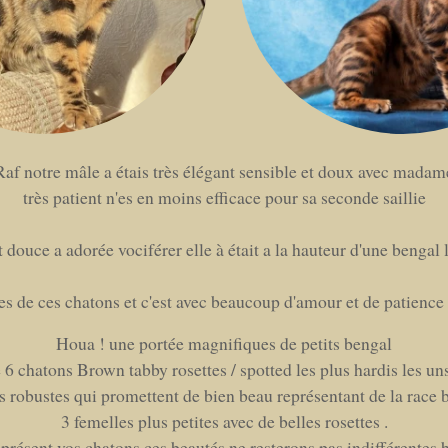
Raf notre mâle a étais très élégant sensible et doux avec madam
très patient n'es en moins efficace pour sa seconde saillie
 douce a adorée vociférer elle à était a la hauteur d'une bengal l
es de ces chatons et c'est avec beaucoup d'amour et de patience 
Houa ! une portée magnifiques de petits bengal
 chatons Brown tabby rosettes / spotted les plus hardis les uns 
s robustes qui promettent de bien beau représentant de la race b
3 femelles plus petites avec de belles rosettes .
 présent vos chatons ces beautés ne resterons pas indifférentes 