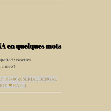
A en quelques mots
potted / rosettes
s 1 mois)
F 187406
et
SERIAL BENGAL
 SOY ❤ RAF ..
)