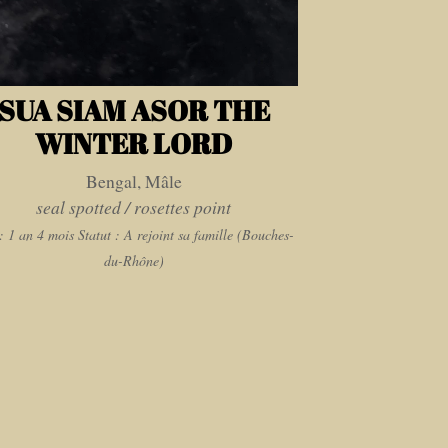
SUA SIAM ASOR THE
WINTER LORD
Bengal, Mâle
seal spotted / rosettes point
: 1 an 4 mois
Statut : A rejoint sa famille (Bouches-
du-Rhône)