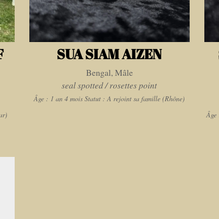
F
SUA SIAM AIZEN
Bengal, Mâle
seal spotted / rosettes point
Âge : 1 an 4 mois
Statut : A rejoint sa famille (Rhône)
ar)
Âge 