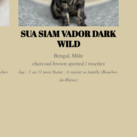
SUA SIAM VADOR DARK
WILD
Bengal, Mâle
charcoal brown spotted / rosettes
uches-
Âge : 1 an 11 mois
Statut : A rejoint sa famille (Bouches-
du-Rhône)