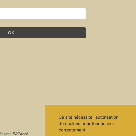
OK
Ce site nécessite l'autorisation
de cookies pour fonctionner
correctement.
é avec
WeBreed