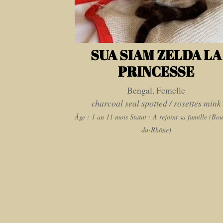
SUA SIAM ZELDA LA
PRINCESSE
Bengal, Femelle
charcoal seal spotted / rosettes mink
Âge : 1 an 11 mois
Statut : A rejoint sa famille (Bo
du-Rhône)